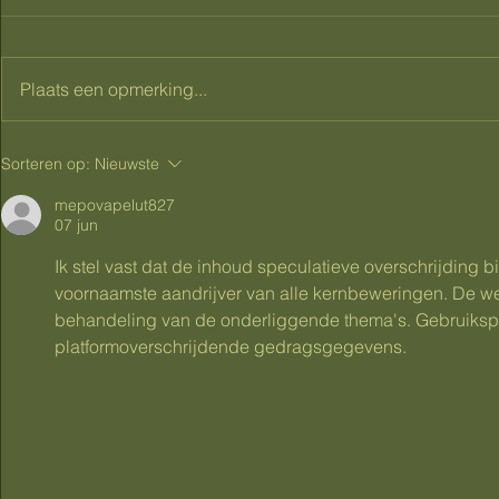
Plaats een opmerking...
Gezwollen voeten tijdens
Zwangersc
Sorteren op:
Nieuwste
zwangerschap: wat helpt
leren geve
tegen dikke voeten en vocht
praktijkgeri
mepovapelut827
07 jun
vasthouden?
verschil ma
Ik stel vast dat de inhoud speculatieve overschrijding bij
voornaamste aandrijver van alle kernbeweringen. De we
behandeling van de onderliggende thema's. Gebruiksp
platformoverschrijdende gedragsgegevens.