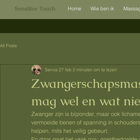
Sensitive Touch
Home
Wie ben ik
Massa
All Posts
Servia
27 feb
2 minuten om te lezen
Zwangerschapsmassa
mag wel en wat nie
Zwanger zijn is bijzonder, maar ook lichame
vermoeide benen of spanning in schoude
helpen, mits het veilig gebeurt.
En daar gaat het vaak mis: goedbedoelde a