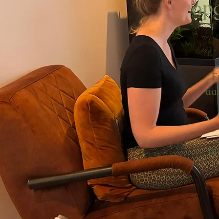
op
E
aa
pr