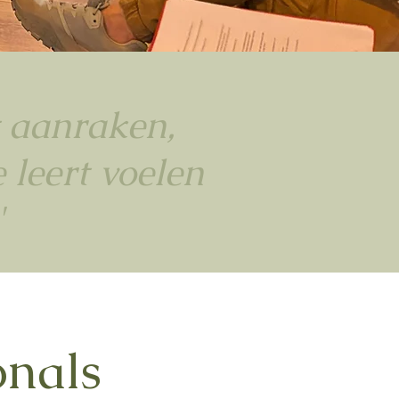
t aanraken,
 leert voelen
'
onals