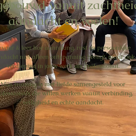
gebouwd vanuit zachthei
aandacht en voelen!
rvaar & leer hoe aanraking, rust en persoonlijke
ndacht niet alleen ontspanning brengt, maar ook
verdieping in jouw werk als professional.
Mijn training is met liefde samengesteld voor
ofessionals die willen werken vanuit verbinding,
veiligheid en echte aandacht.