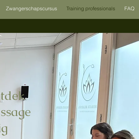
Zwangerschapscursus
Training professionals
FAQ
ntdek
ssage
ig