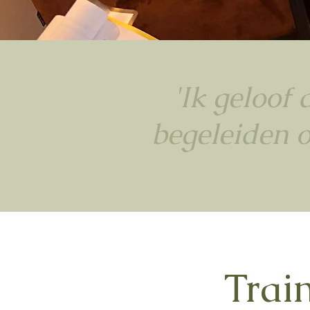
'Ik geloof
begeleiden o
Trai