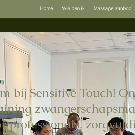
Home
Wie ben ik
Massage aanbod
m bij Sensitive Touch! O
raining zwangerschapsma
r professionals, zorgvuld