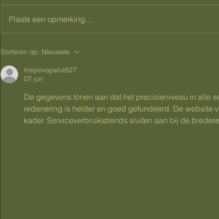
Plaats een opmerking...
Gezwollen voeten tijdens
Zwangersc
Sorteren op:
Nieuwste
zwangerschap: wat helpt
leren geve
tegen dikke voeten en vocht
praktijkgeri
mepovapelut827
07 jun
vasthouden?
verschil ma
De gegevens tonen aan dat het precisieniveau in alle 
redenering is helder en goed gefundeerd. De website ve
kader. Serviceverbruikstrends sluiten aan bij de brede