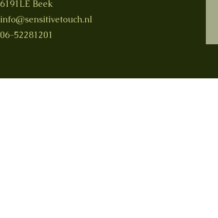
6191LE Beek
info@sensitivetouch.nl
06-52281201