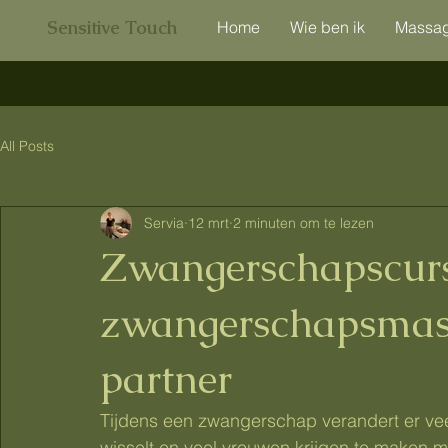
Sensitive Touch
Home
Wie ben ik
Massa
All Posts
Servia
12 mrt
2 minuten om te lezen
Zwangerschapscurs
zwangerschapsmas
partner
Tijdens een zwangerschap verandert er veel
wisselt en veel vrouwen krijgen te maken m