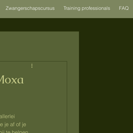
Zwangerschapscursus
Training professionals
FAQ
 Moxa
llerlei 
je af of je 
ij te helpen.