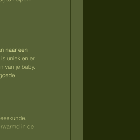
n naar een 
is uniek en er 
n van je baby.
 goede 
neeskunde. 
erwarmd in de 