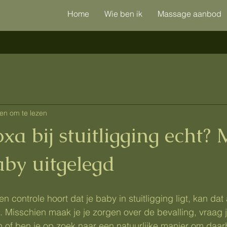
Home
Wie ben ik
Massage aanbod
en om te lezen
a bij stuitligging echt?
baby uitgelegd
 controle hoort dat je baby in stuitligging ligt, kan dat a
Misschien maak je je zorgen over de bevalling, vraag je 
 of ben je op zoek naar een natuurlijke manier om daarb