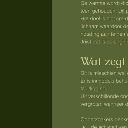
De warmte wordt dich
teen gehouden. Dit 
Het doel is niet om d
lichaam waardoor de 
houding aan te nem
Juist dat is belangrijk
Wat zegt
Dit is misschien wel
Er is inmiddels beho
stuitligging.
Uit verschillende on
vergroten wanneer d
Onderzoekers denken
de activiteit va