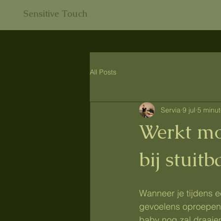
Sensitive Touch
All Posts
Servia
9 jul
5 minut
Werkt mox
bij stuit
Wanneer je tijdens een
gevoelens oproepen. 
baby nog zal draaien