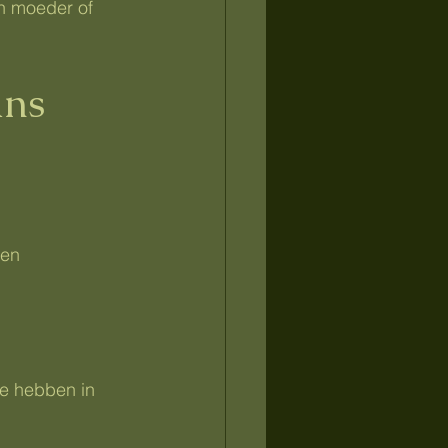
an moeder of 
ns 
en 
se hebben in 