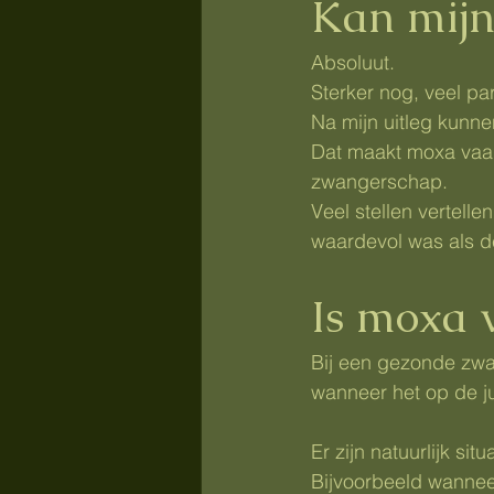
Kan mijn
Absoluut.
Sterker nog, veel pa
Na mijn uitleg kunne
Dat maakt moxa vaak 
zwangerschap.
Veel stellen vertell
waardevol was als d
Is moxa v
Bij een gezonde zwa
wanneer het op de j
Er zijn natuurlijk sit
Bijvoorbeeld wanneer