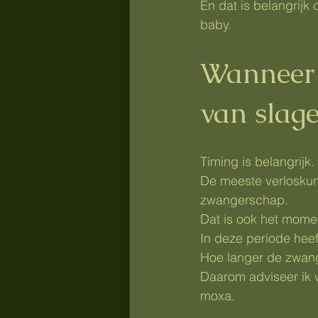
En dat is belangrijk
baby.
Wanneer 
van slag
Timing is belangrijk.
De meeste verloskun
zwangerschap.
Dat is ook het mome
In deze periode hee
Hoe langer de zwang
Daarom adviseer ik 
moxa.