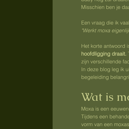
Misschien ben je da
Een vraag die ik vaak 
"Werkt moxa eigenlij
Het korte antwoord is
hoofdligging draait.
 
zijn verschillende f
In deze blog leg ik 
begeleiding belangrij
Wat is m
Moxa is een eeuwen
Tijdens een behandel
vorm van een moxast