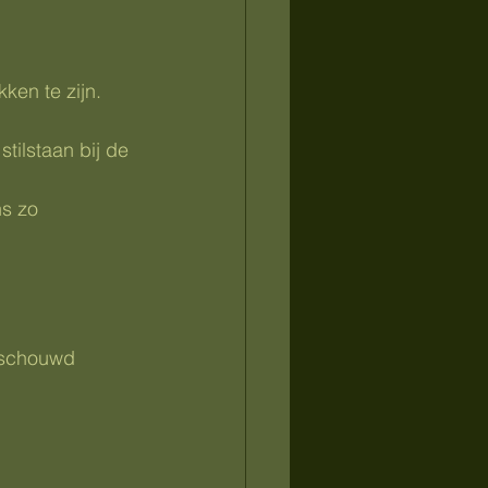
ken te zijn.
tilstaan bij de 
ns zo 
eschouwd 