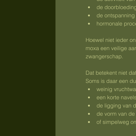
de doorbloedin
de ontspanning
hormonale proc
Hoewel niet ieder on
moxa een veilige aa
zwangerschap.
Dat betekent niet da
Soms is daar een dui
weinig vruchtwa
een korte navel
de ligging van 
de vorm van de
of simpelweg omd