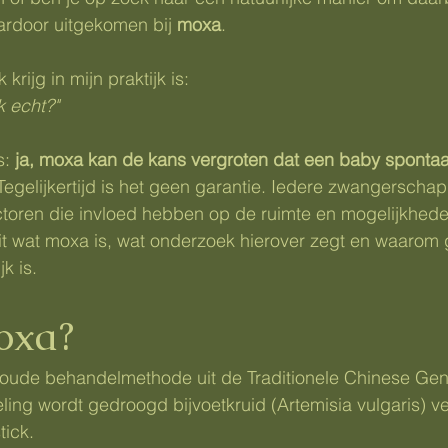
ardoor uitgekomen bij 
moxa
.
krijg in mijn praktijk is:
k echt?"
: 
ja, moxa kan de kans vergroten dat een baby spontaa
Tegelijkertijd is het geen garantie. Iedere zwangerschap 
actoren die invloed hebben op de ruimte en mogelijkhede
uit wat moxa is, wat onderzoek hierover zegt en waarom
k is.
oxa?
oude behandelmethode uit de Traditionele Chinese Ge
ing wordt gedroogd bijvoetkruid (Artemisia vulgaris) v
ick.