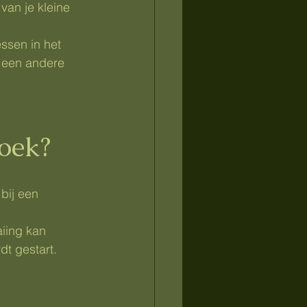
van je kleine 
essen in het 
 een andere 
oek?
bij een 
iing kan 
dt gestart.