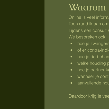
Waarom be
Online is veel infor
Toch raad ik aan om 
Tijdens een consult 
We bespreken ook:
hoe je zwangers
of er contra-indi
hoe je de behand
welke houding pr
hoe je partner k
wanneer je cont
aanvullende hou
Daardoor krijg je ve