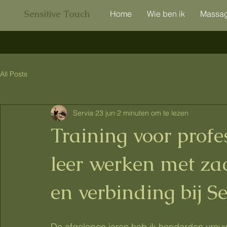
Sensitive Touch
Home
Wie ben ik
Massa
All Posts
Servia
23 jun
2 minuten om te lezen
Training voor profe
leer werken met za
en verbinding bij S
De afgelopen jaren heb ik honderden vro