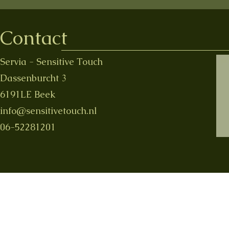
tegen dikke voeten en vocht
praktijkgeri
vasthouden?
verschil ma
Contact
Servia - Sensitive Touch
Dassenburcht 3
6191LE Beek
info@sensitivetouch.nl
06-52281201