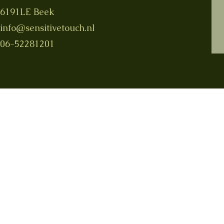
6191LE Beek
info@sensitivetouch.nl
06-52281201