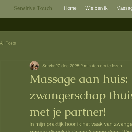
Sensitive Touch
Home
Wie ben ik
Massa
All Posts
Servia
27 dec 2025
2 minuten om te lezen
Massage aan huis: H
zwangerschap thui
met je partner!
In mijn praktijk hoor ik het vaak van zwang
partner dit ook thuis zou kunnen doen.”
 De