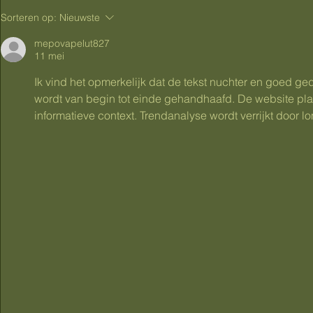
Gezwollen voeten tijdens
Zwangersc
Sorteren op:
Nieuwste
zwangerschap: wat helpt
leren geve
tegen dikke voeten en vocht
praktijkgeri
mepovapelut827
11 mei
vasthouden?
verschil ma
Ik vind het opmerkelijk dat de tekst nuchter en goed gedi
wordt van begin tot einde gehandhaafd. De website pla
informatieve context. Trendanalyse wordt verrijkt door 