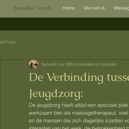
Sensitive Touch
Home
Wie ben ik
Massa
All Posts
Servia
6 nov 2024
2 minuten om te lezen
De Verbinding tus
Jeugdzorg:
De jeugdzorg heeft altijd een speciale plek
werkzaam ben als massagetherapeut, voel 
en de mensen die zich dagelijks inzetten v
intensiteit van het werk, de betrokkenheid b