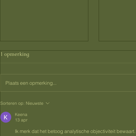
1 opmerking
Plaats een opmerking...
Gezwollen voeten tijdens
Zwangersc
Sorteren op:
Nieuwste
zwangerschap: wat helpt
leren geve
tegen dikke voeten en vocht
praktijkgeri
Keena
13 apr
vasthouden?
verschil ma
Ik merk dat het betoog analytische objectiviteit bewaar