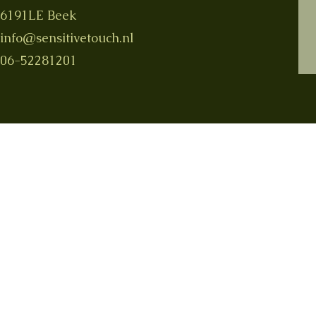
6191LE Beek
info@sensitivetouch.nl
06-52281201