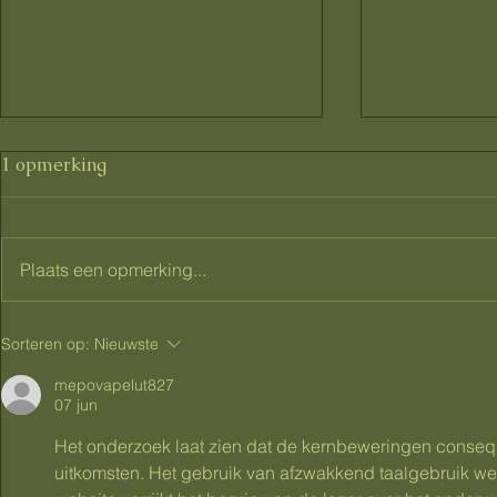
1 opmerking
Plaats een opmerking...
Gezwollen voeten tijdens
Zwangersc
Sorteren op:
Nieuwste
zwangerschap: wat helpt
leren geve
tegen dikke voeten en vocht
praktijkgeri
mepovapelut827
07 jun
vasthouden?
verschil ma
Het onderzoek laat zien dat de kernbeweringen conseq
uitkomsten. Het gebruik van afzwakkend taalgebruik we