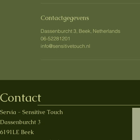
i
n
Contactgegevens
.
Dassenburcht 3, Beek, Netherlands
06-52281201
info@sensitivetouch.nl
Contact
Servia - Sensitive Touch
Dassenburcht 3
6191LE Beek