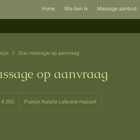
Home
Wie ben ik
Massage aanbod
ijst
Duo massage op aanvraag
ssage op aanvraag
50
ro
€ 250
Praktijk Natalie Lefevere Hasselt