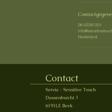
i
n
Contactgegeve
.
06-52281201
info@sensitivetouc
Nederland
Contact
Servia - Sensitive Touch
Dassenburcht 3
6191LE Beek